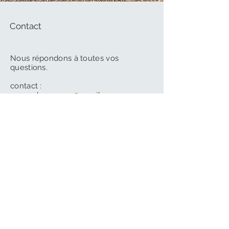
Contact
Nous répondons à toutes vos
questions.
contact :
gasconhaoceane@gmail.com
Mme PAULEAU
06 76 23 22 44
M. et Mme LOMBANGE
06 78 36 90
31
langues parlées : français, anglais,
espagnol